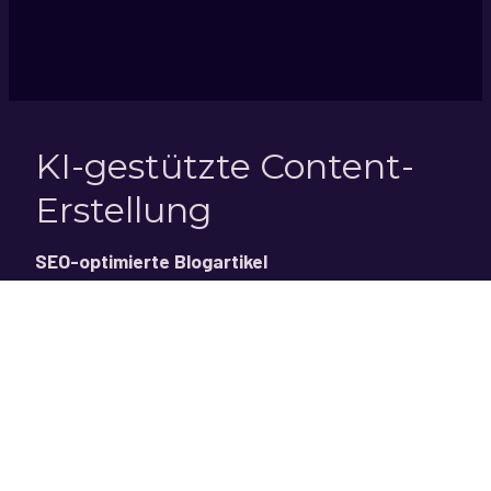
KI-gestützte Content-
Erstellung
SEO-optimierte Blogartikel
Maßgeschneiderte Inhalte, die Ihre Zielgruppe 
ansprechen und in Suchmaschinen gut ranken.
Werbetexte & Landing-Pages
Überzeugende Texte, die Ihre Conversion-Rate 
steigern und Kunden zum Handeln bewegen.